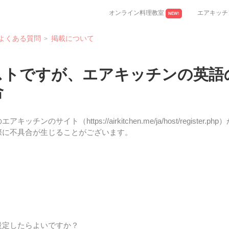
オンライン料理教室
エアキッチ
NEW!
よくある質問
掲載について
ストですが、エアキッチンの英語
合
ンのサイト（https://airkitchen.me/ja/host/registe
際に不具合が生じることがございます。
設定したらよいですか？