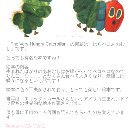
「The Very Hungry Caterpillar」の邦題は「はらぺこあおむ
し」です。
とっても有名な本ですね！
絵本の内容
生まれたばかりのあおむしはお腹がへってペコペコなので、
りんご、なし。。とたくさん食べて大きくなり、最後には
蝶々になるという話です！
絵本に色々工夫がされており、とっても楽しい絵本です。
書写は、エリック・カールさんというアメリカ生まれ、ドイ
ツ育ちの世界的な絵本作家さんです。
僕も母に子供のころ何回も読んでもらったのを覚えていま
す！
Amazonでみてみる