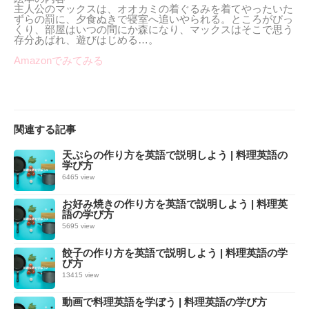
主人公のマックスは、オオカミの着ぐるみを着てやったいた
ずらの罰に、夕食ぬきで寝室へ追いやられる。ところがびっ
くり、部屋はいつの間にか森になり、マックスはそこで思う
存分あばれ、遊びはじめる…。
Amazonでみてみる
関連する記事
天ぷらの作り方を英語で説明しよう | 料理英語の
学び方
6465 view
お好み焼きの作り方を英語で説明しよう | 料理英
語の学び方
5695 view
餃子の作り方を英語で説明しよう | 料理英語の学
び方
13415 view
動画で料理英語を学ぼう | 料理英語の学び方