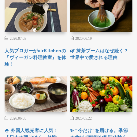
2026.07.03
2026.06.19
人気ブロガーがairKitchenの
🌿 抹茶ブームはなぜ続く？
『ヴィーガン料理教室』を体
世界中で愛される理由
験！
2026.06.05
2026.05.22
🍚 外国人観光客に人気！
✨ “今だけ”を届ける。季節