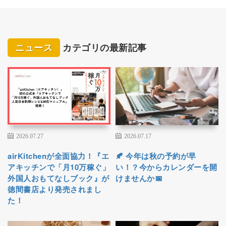
ニュース
カテゴリの最新記事
2026.07.27
2026.07.17
airKitchenが全面協力！『エ
🍂 今年は秋の予約が早
アキッチンで「月10万稼ぐ」
い！？今からカレンダーを開
外国人おもてなしブック』が
けませんか📅
徳間書店より発売されまし
た！