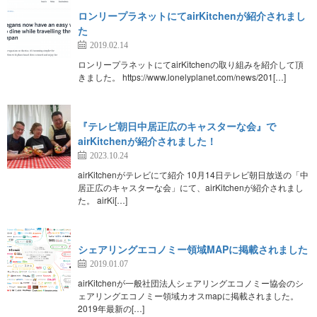
ロンリープラネットにてairKitchenが紹介されまし
た
2019.02.14
ロンリープラネットにてairKitchenの取り組みを紹介して頂
きました。 https://www.lonelyplanet.com/news/201[…]
『テレビ朝日中居正広のキャスターな会』で
airKitchenが紹介されました！
2023.10.24
airKitchenがテレビにて紹介 10月14日テレビ朝日放送の「中
居正広のキャスターな会」にて、airKitchenが紹介されまし
た。 airKi[…]
シェアリングエコノミー領域MAPに掲載されました
2019.01.07
airKitchenが一般社団法人シェアリングエコノミー協会のシ
ェアリングエコノミー領域カオスmapに掲載されました。
2019年最新の[…]