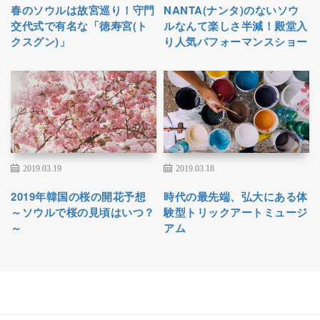
春のソウルは故宮巡り！守門
NANTA(ナンタ)のないソウ
交代式で有名な「徳寿宮(ト
ルなんて楽しさ半減！殿堂入
クスグン)」
り人気パフォーマンスショー
2019.03.19
2019.03.18
2019年韓国の桜の開花予想
時代の最先端、弘大にある体
～ソウルで桜の見頃はいつ？
験型トリックアートミュージ
～
アム