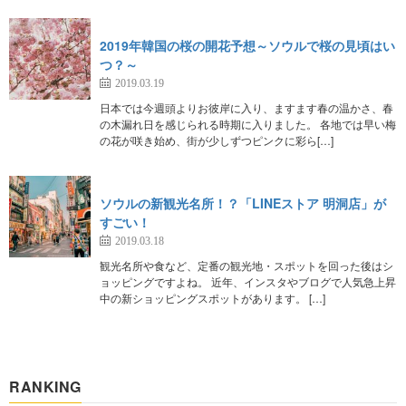
2019年韓国の桜の開花予想～ソウルで桜の見頃はい
つ？～
2019.03.19
日本では今週頭よりお彼岸に入り、ますます春の温かさ、春
の木漏れ日を感じられる時期に入りました。 各地では早い梅
の花が咲き始め、街が少しずつピンクに彩ら[…]
ソウルの新観光名所！？「LINEストア 明洞店」が
すごい！
2019.03.18
観光名所や食など、定番の観光地・スポットを回った後はシ
ョッピングですよね。 近年、インスタやブログで人気急上昇
中の新ショッピングスポットがあります。 […]
RANKING