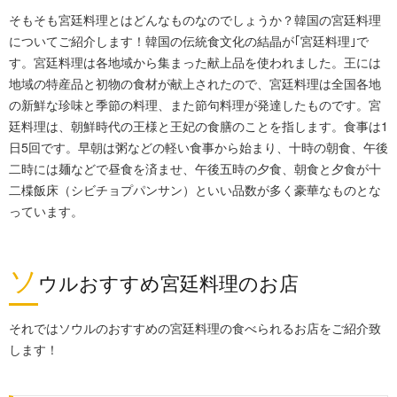
そもそも宮廷料理とはどんなものなのでしょうか？韓国の宮廷料理
についてご紹介します！韓国の伝統食文化の結晶が｢宮廷料理｣で
す。宮廷料理は各地域から集まった献上品を使われました。王には
地域の特産品と初物の食材が献上されたので、宮廷料理は全国各地
の新鮮な珍味と季節の料理、また節句料理が発達したものです。宮
廷料理は、朝鮮時代の王様と王妃の食膳のことを指します。食事は1
日5回です。早朝は粥などの軽い食事から始まり、十時の朝食、午後
二時には麺などで昼食を済ませ、午後五時の夕食、朝食と夕食が十
二楪飯床（シビチョプパンサン）といい品数が多く豪華なものとな
っています。
ソ
ウルおすすめ宮廷料理のお店
それではソウルのおすすめの宮廷料理の食べられるお店をご紹介致
します！