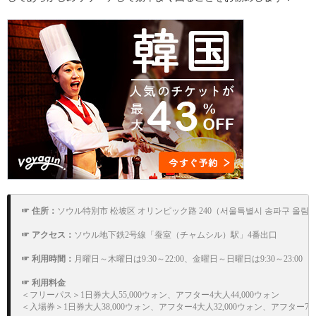
☞ 住所：
ソウル特別市 松坡区 オリンピック路 240（서울특별시 송파구 올림픽로 
☞ アクセス：
ソウル地下鉄2号線「蚕室（チャムシル）駅」4番出口

☞ 利用時間：
月曜日～木曜日は9:30～22:00、金曜日～日曜日は9:30～23:00

☞ 利用料金
＜フリーパス＞1日券大人55,000ウォン、アフター4大人44,000ウォン

＜入場券＞1日券大人38,000ウォン、アフター4大人32,000ウォン、アフター7大人