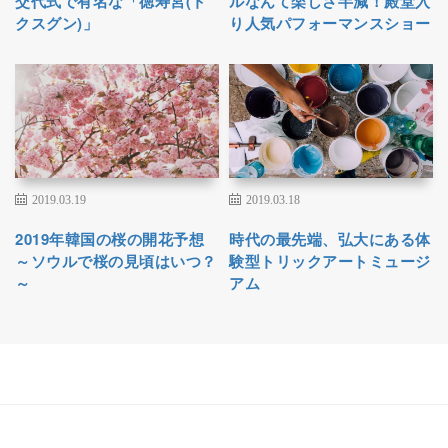
交代式で有名な「徳寿宮(ト
ルなんて楽しさ半減！殿堂入
クスグン)」
り人気パフォーマンスショー
2019.03.19
2019.03.18
2019年韓国の桜の開花予想
時代の最先端、弘大にある体
～ソウルで桜の見頃はいつ？
験型トリックアートミュージ
～
アム