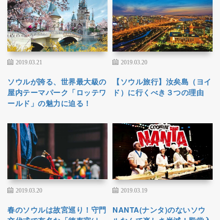
2019.03.21
2019.03.20
ソウルが誇る、世界最大級の
【ソウル旅行】汝矣島（ヨイ
屋内テーマパーク「ロッテワ
ド）に行くべき３つの理由
ールド」の魅力に迫る！
2019.03.20
2019.03.19
春のソウルは故宮巡り！守門
NANTA(ナンタ)のないソウ