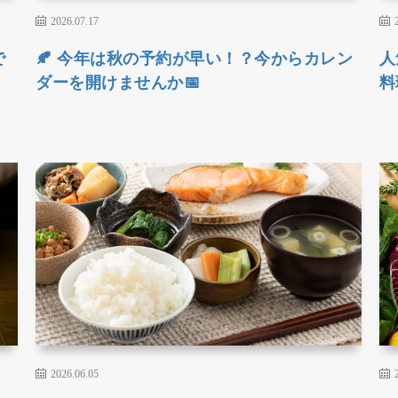
2026.07.17
で
🍂 今年は秋の予約が早い！？今からカレン
人
』
ダーを開けませんか📅
料
2026.06.05