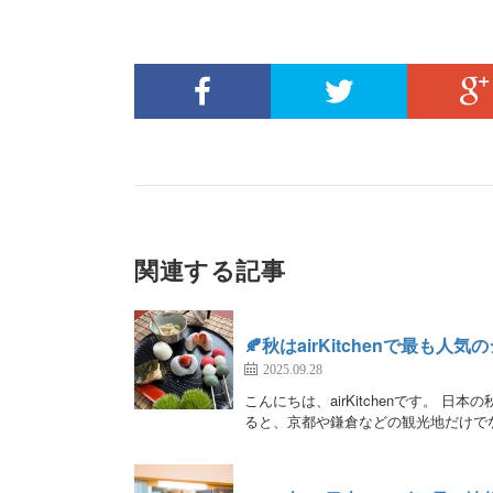
関連する記事
🍂秋はairKitchenで最
2025.09.28
こんにちは、airKitchenです。
ると、京都や鎌倉などの観光地だけでな