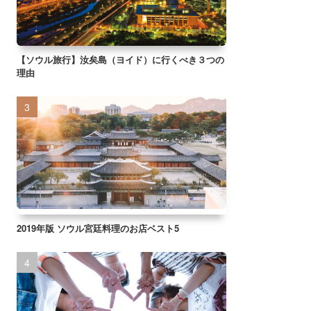
【ソウル旅行】汝矣島（ヨイド）に行くべき３つの
理由
2019年版 ソウル宮廷料理のお店ベスト5