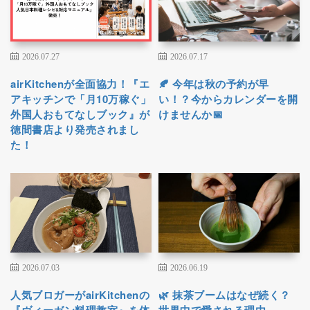
2026.07.27
2026.07.17
airKitchenが全面協力！『エ
🍂 今年は秋の予約が早
アキッチンで「月10万稼ぐ」
い！？今からカレンダーを開
外国人おもてなしブック』が
けませんか📅
徳間書店より発売されまし
た！
2026.07.03
2026.06.19
人気ブロガーがairKitchenの
🌿 抹茶ブームはなぜ続く？
『ヴィーガン料理教室』を体
世界中で愛される理由