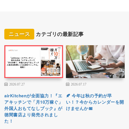
ニュース
カテゴリの最新記事
2026.07.27
2026.07.17
airKitchenが全面協力！『エ
🍂 今年は秋の予約が早
アキッチンで「月10万稼ぐ」
い！？今からカレンダーを開
外国人おもてなしブック』が
けませんか📅
徳間書店より発売されまし
た！