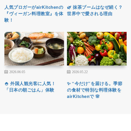
人気ブロガーがairKitchenの
🌿 抹茶ブームはなぜ続く？
『ヴィーガン料理教室』を体
世界中で愛される理由
験！
2026.06.05
2026.05.22
🍚 外国人観光客に人気！
✨ “今だけ”を届ける。季節
「日本の朝ごはん」体験
の食材で特別な料理体験を
airKitchenで 🌸