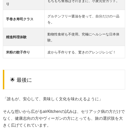
もちもち食感はそのままに、小麦完全カット。
り
グルテンフリー醤油を使って、自分だけの一品
手巻き寿司クラス
を。
動物性食材も不使用。究極にヘルシーな日本体
精進料理体験
験。
米粉の餃子作り
皮から手作りする、驚きのアレンジレシピ！
🌟 最後に
「誰もが、安心して、美味しく文化を味わえるように」
そんな想いから広がるairKitchenの試みは、セリアック病の方だけで
なく、健康志向の方やヴィーガンの方にとっても、旅の選択肢を大
きく広げてくれています。