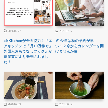
2026.07.27
2026.07.17
airKitchenが全面協力！『エ
🍂 今年は秋の予約が早
アキッチンで「月10万稼ぐ」
い！？今からカレンダーを開
外国人おもてなしブック』が
けませんか📅
徳間書店より発売されまし
た！
2026.07.03
2026.06.19