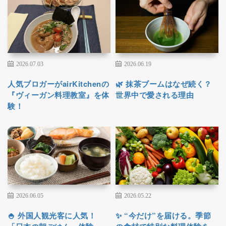
2026.07.03
2026.06.19
人気ブロガーがairKitchenの
🌿 抹茶ブームはなぜ続く？
『ヴィーガン料理教室』を体
世界中で愛される理由
験！
2026.06.05
2026.05.22
🍚 外国人観光客に人気！
✨ “今だけ”を届ける。季節