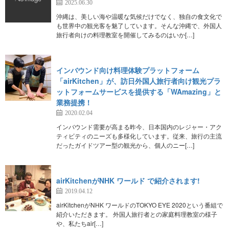
2025.06.30
沖縄は、美しい海や温暖な気候だけでなく、独自の食文化で
も世界中の観光客を魅了しています。そんな沖縄で、外国人
旅行者向けの料理教室を開催してみるのはいか[…]
インバウンド向け料理体験プラットフォーム
「airKitchen」が、訪日外国人旅行者向け観光プラ
ットフォームサービスを提供する「WAmazing」と
業務提携！
2020.02.04
インバウンド需要が高まる昨今、日本国内のレジャー・アク
ティビティのニーズも多様化しています。従来、旅行の主流
だったガイドツアー型の観光から、個人のニー[…]
airKitchenがNHK ワールド で紹介されます!
2019.04.12
airKitchenがNHK ワールドのTOKYO EYE 2020という番組で
紹介いただきます。 外国人旅行者との家庭料理教室の様子
や、私たちair[…]