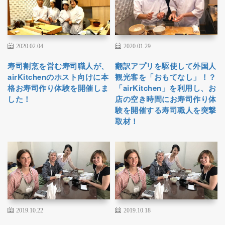
2020.02.04
2020.01.29
寿司割烹を営む寿司職人が、
翻訳アプリを駆使して外国人
airKitchenのホスト向けに本
観光客を「おもてなし」！？
格お寿司作り体験を開催しま
「airKitchen」を利用し、お
した！
店の空き時間にお寿司作り体
験を開催する寿司職人を突撃
取材！
2019.10.22
2019.10.18