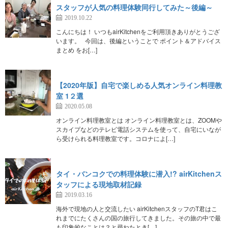
スタッフが人気の料理体験同行してみた～後編～
2019.10.22
こんにちは！ いつもairKitchenをご利用頂きありがとうござ
います。 今回は、後編ということで ポイント＆アドバイス
まとめ をお[…]
【2020年版】自宅で楽しめる人気オンライン料理教
室 1２選
2020.05.08
オンライン料理教室とは オンライン料理教室とは、ZOOMや
スカイプなどのテレビ電話システムを使って、自宅にいなが
ら受けられる料理教室です。コロナによ[…]
タイ・バンコクでの料理体験に潜入!? airKitchenス
タッフによる現地取材記録
2019.03.16
海外で現地の人と交流したい airKitchenスタッフのT君はこ
れまでにたくさんの国の旅行してきました。その旅の中で最
も印象的なことは？と尋ねたとき[…]