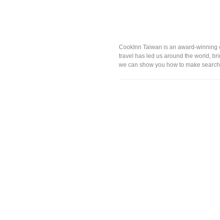
CookInn Taiwan is an award-winning c
travel has led us around the world, b
we can show you how to make searchin