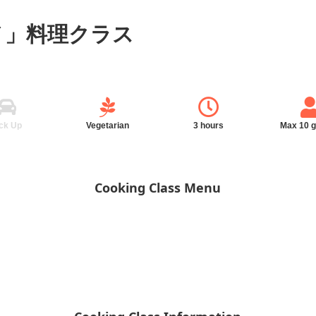
ノ」料理クラス
ck Up
Vegetarian
3 hours
Max 10 
Cooking Class Menu
）