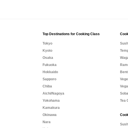
Top Destinations for Cooking Class
Cook
Tokyo
Sush
Kyoto
Temp
Osaka
Waga
Fukuoka
Rame
Hokkaido
Bent
Sapporo
Vege
Chiba
Vega
Aichi/Nagoya
Soba
Yokohama
Tea 
Kamakura
Okinawa
Cook
Nara
Sush