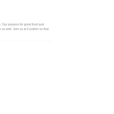
 Our passion for great food and
 so well. Join us at CookInn so that