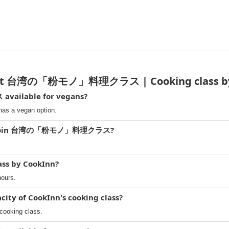
ut 台湾の「粉モノ」料理クラス | Cooking class by
ilable for vegans?
 vegan option.
 to join 台湾の「粉モノ」料理クラス?
lass by CookInn?
hours.
ity of CookInn's cooking class?
 cooking class.