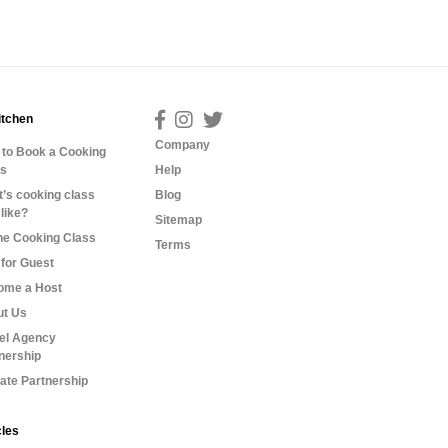
itchen
Company
to Book a Cooking
ss
Help
’s cooking class
Blog
 like?
Sitemap
ne Cooking Class
Terms
for Guest
ome a Host
ut Us
el Agency
nership
liate Partnership
cles