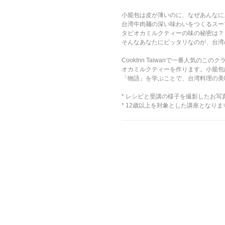
小籠包は皮が薄いのに、なぜあんなに
台湾牛肉麺の深い味わいをつくるスー
タピオカミルクティーの味の秘密は？
そんなあなたにピッタリなのが、台湾
CookInn Taiwanで一番人
オカミルクティーを作ります。小籠包
「物語」を学ぶことで、台湾料理の美
* レシピと受講の様子を撮影したお
* 12歳以上を対象とした講座となり