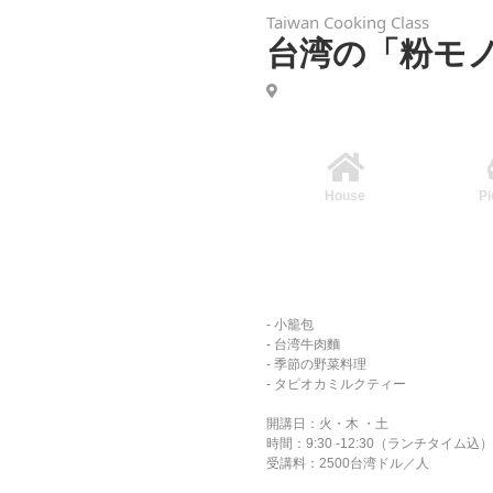
Taiwan Cooking Class
台湾の「粉モ
House
Pi
- 小籠包
- 台湾牛肉麵
- 季節の野菜料理
- タピオカミルクティー
開講日：火・木 ・土
時間：9:30 -12:30（ランチタイム込
受講料：2500台湾ドル／人