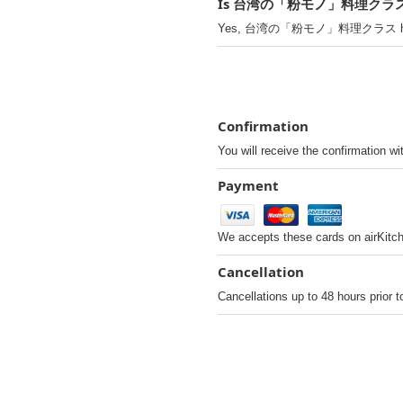
Is 台湾の「粉モノ」料理クラス avai
Yes, 台湾の「粉モノ」料理クラス has a 
Confirmation
You will receive the confirmation wi
Payment
We accepts these cards on airKitc
Cancellation
Cancellations up to 48 hours prior t