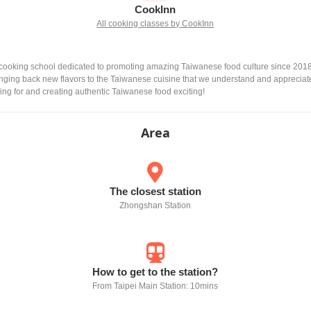
CookInn
All cooking classes by CookInn
ooking school dedicated to promoting amazing Taiwanese food culture since 2018.
ringing back new flavors to the Taiwanese cuisine that we understand and appreciate
g for and creating authentic Taiwanese food exciting!
Area
The closest station
Zhongshan Station
How to get to the station?
From Taipei Main Station: 10mins