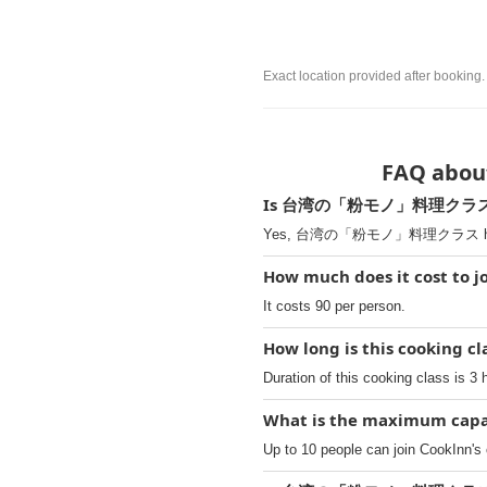
Exact location provided after booking.
FAQ abo
Is 台湾の「粉モノ」料理クラス ava
Yes, 台湾の「粉モノ」料理クラス has a
How much does it cost
It costs 90 per person.
How long is this cooking c
Duration of this cooking class is 3 
What is the maximum capac
Up to 10 people can join CookInn's