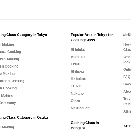
ing Class Category in Tokyo
Popular Area in Tokyo for
airK
Cooking Class
i Making
How 
Shinjuku
Cla
ura Cooking
Asakusa
What
shi Making
look
Ebisu
n Cooking
Onli
Shibuya
o Making
FAQ 
Ikebukuro
tarian Cooking
Bec
Tsukiji
n Cooking
Abo
Nakano
 Making
Trav
Ginza
Ceremony
Part
Marunouchi
Affi
ing Class Category in Osaka
Cooking Class in
Arti
i Making
Bangkok