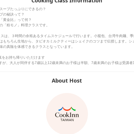
Cooking Class Information
スープたっぷりにできるの？
プの秘訣って？
「黄金比」って何？
の「粉モノ」料理クラスです。
気のこのクラスは、３時間の余裕あるタイムスケジュールで行います。小籠包、台湾牛肉麺
はもちろん生地から、タピオカミルクティーはシェイクのコツまで伝授します。シ
味の真髄を体感できるクラスとなっています。
写真をお持ち帰りいただけます
ますが、大人が同伴する7歳以上12歳未満のお子様は半額、7歳未満のお子様は受講者
About Host