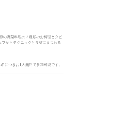
、季節の野菜料理の３種類のお料理とタピ
ェフからテクニックと食材にまつわる
1名につきお1人無料で参加可能です。