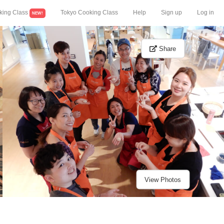
king Class
Tokyo Cooking Class
Help
Sign up
Log in
NEW!
Share
View Photos